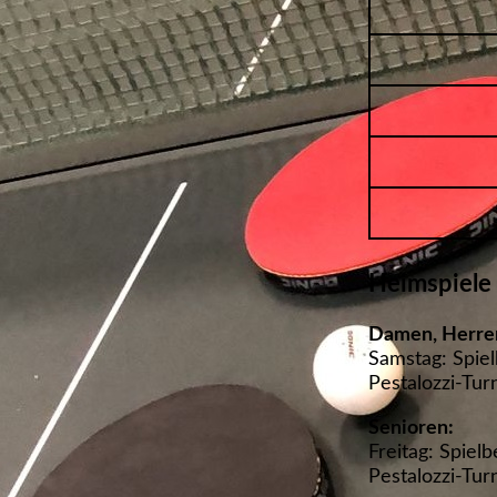
Heimspiele
Damen, Herre
Samstag: Spie
Pestalozzi-Tur
Senioren:
Freitag: Spiel
Pestalozzi-Tur