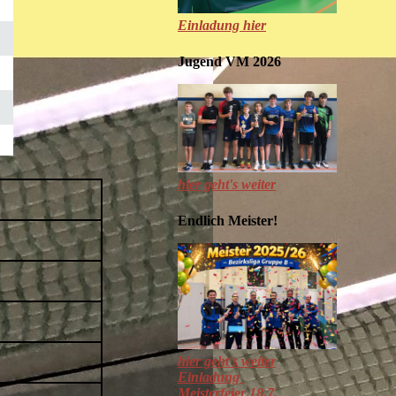
Einladung hier
Jugend VM 2026
hier geht's weiter
Endlich Meister!
hier geht's weiter
Einladung
Meisterfeier 18.7.