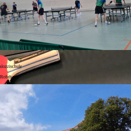
alozzischule
t-Rohrbach