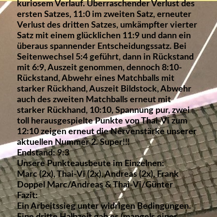
kuriosem Verlauf. Überraschender Verlust des
ersten Satzes, 11:0 im zweiten Satz, erneuter
Verlust des dritten Satzes, umkämpfter vierter
Satz mit einem glücklichen 11:9 und dann ein
überaus spannender Entscheidungssatz. Bei
Seitenwechsel 5:4 geführt, dann in Rückstand
mit 6:9, Auszeit genommen, dennoch 8:10-
Rückstand, Abwehr eines Matchballs mit
starker Rückhand, Auszeit Bildstock, Abwehr
auch des zweiten Matchballs erneut mit
starker Rückhand, 10:10, Spannung pur, zwei
toll herausgespielte Punkte von Thai-Vi zum
12:10 zeigen erneut die Nervenstärke unserer
aktuellen Nummer 2. Super!!!
Endstand: 9:3
Unsere Punkteausbeute im Einzelnen:
Marc (2x), Thai-Vi (2x), Andreas (2x), Frank
Doppel Marc/Andreas & Thai-Vi/Günter
Fazit:
Ein Arbeitssieg unter widrigen Bedingungen.
Eine dritte Halbzeit gab es (mangels einer