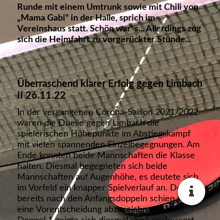
Runde mit einem Umtrunk sowie mit Chili von
„Mama Gabi“ in der Halle, sprich im
Vereinshaus statt. Schön war' s... Allerdings zog
sich die Heimfahrt zu vorgerückter Stunde...
Überraschend klarer Erfolg gegen Limbach
II 26.11.22
In der vergangenen Corona-Saison 2021/2022
waren die Duelle gegen Limbach die
spielerischen Höhepunkte im Abstiegskampf
mit vielen spannenden Einzelbegegnungen. Am
Ende konnten beide Mannschaften die Klasse
halten. Diesmal begegneten sich beide
Mannschaften auf Augenhöhe, es deutete sich
im Vorfeld ein knapper Spielverlauf an. Doch
bereits nach den Anfangsdoppeln schien sich
eine Vorentscheidung abzuzeichnen. Unser