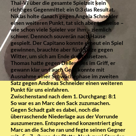
Thai-Vi über die gesamte Spielzeit kein
richtiges Gegenmittel; ein 0:3 das Resultat.
Niklas holte danach gegen Angela Schneider
einen weiteren Punkt, tat sich aber teilweise –
wie schon viele Spieler vor ihm – ziemlich
schwer. Dennoch souverän nach Hause
gespielt. Der Capitano konnte erneut ein Spiel
gewinnen, brauchte aber fünf Sätze gegen
Witter, um sich am Ende durchzusetzen.
Thomas hatte gegen Deller alles im Griff, er
gewann klar und auch Gerd konnte mit
Ausnahme einer Schwächephase im zweiten
Satz gegen Andreas Schneider einen weiteren
Punkt für uns einfahren.
Zwischenstand nach dem 1. Durchgang: 8:1
So war es an Marc den Sack zuzumachen.
Gegen Schadt galt es dabei, noch die
überraschende Niederlage aus der Vorrunde
auszumerzen. Entsprechend konzentriert ging
Marc an die Sache ran und fegte seinen Gegner