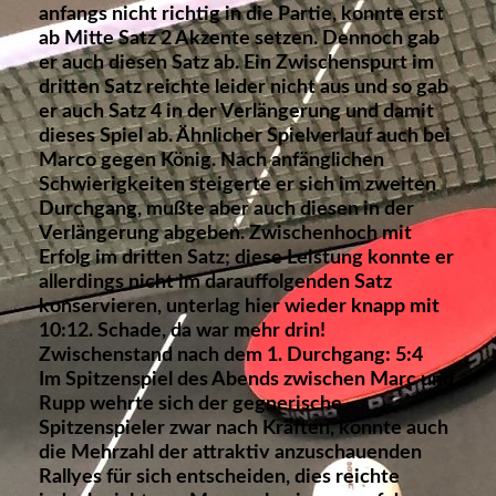
anfangs nicht richtig in die Partie, konnte erst
ab Mitte Satz 2 Akzente setzen. Dennoch gab
er auch diesen Satz ab. Ein Zwischenspurt im
dritten Satz reichte leider nicht aus und so gab
er auch Satz 4 in der Verlängerung und damit
dieses Spiel ab. Ähnlicher Spielverlauf auch bei
Marco gegen König. Nach anfänglichen
Schwierigkeiten steigerte er sich im zweiten
Durchgang, mußte aber auch diesen in der
Verlängerung abgeben. Zwischenhoch mit
Erfolg im dritten Satz; diese Leistung konnte er
allerdings nicht im darauffolgenden Satz
konservieren, unterlag hier wieder knapp mit
10:12. Schade, da war mehr drin!
Zwischenstand nach dem 1. Durchgang: 5:4
Im Spitzenspiel des Abends zwischen Marc und
Rupp wehrte sich der gegnerische
Spitzenspieler zwar nach Kräften, konnte auch
die Mehrzahl der attraktiv anzuschauenden
Rallyes für sich entscheiden, dies reichte