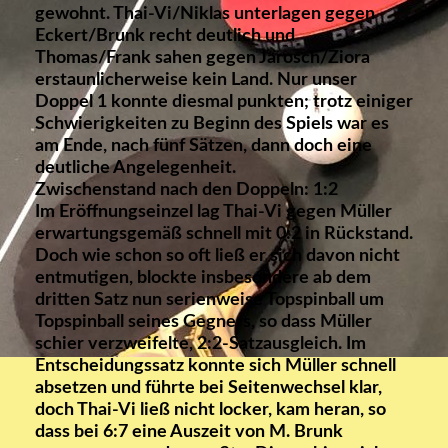
gewohnt. Thai-Vi/Niklas unterlagen gegen
Eckert/Brunk recht deutlich und
Thomas/Frank sahen gegen Jarosch/Ziora
erstaunlicherweise kein Land. Nur unser
Doppel 1 konnte diesmal punkten; trotz einiger
Schwierigkeiten zu Beginn des Spiels war es
am Ende, nach fünf Sätzen, dann doch eine
deutliche Angelegenheit.
Zwischenstand nach den Doppeln: 1:2
Im Eröffnungseinzel lag Thai-Vi gegen Müller
erwartungsgemäß schnell mit 0:2 in Rückstand.
Doch wie schon so oft ließ er sich davon nicht
entmutigen, blockte insbesondere ab dem
dritten Satz nun serienweise Topspinball um
Topspinball seines Gegners, so dass Müller
schier verzweifelte, 2:2-Satzausgleich. Im
Entscheidungssatz konnte sich Müller schnell
absetzen und führte bei Seitenwechsel klar,
doch Thai-Vi ließ nicht locker, kam heran, so
dass bei 6:7 eine Auszeit von M. Brunk