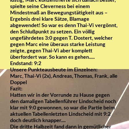
lustig; Marc konzentrierte sich danach besser,
spielte seine Cleverness bei einem
Mindestmaß an Bewegungstätigkeit aus –
Ergebnis drei klare Sätze, Blamage
abgewendet! So war es denn
Thai-Vi vergönnt,
den Schlußpunkt zu setzen. Ein völlig
ungefährdetes 3:0 gegen T. Dostert, welcher
gegen Marc eine überaus starke Leistung
zeigte, gegen Thai-Vi aber komplett
überfordert war. So kann es gehen.....
Endstand: 9:2
Unsere Punkteausbeute im Einzelnen:
Marc, Thai-Vi (2x), Andreas, Thomas, Frank, alle
Doppel
Fazit:
Hatten wir in der Vorrunde zu Hause gegen
den damaligen Tabellenführer Lindscheid noch
klar mit 9:0 gewonnen, so war die Partie beim
aktuellen Tabellenletzten Lindscheid mit 9:2
doch deutlich knapper....
Die dritte Halbzeit fand dann in gemütlicher