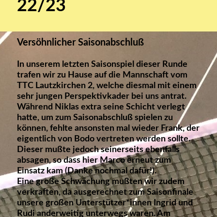
22/23
Versöhnlicher Saisonabschluß
In unserem letzten Saisonspiel dieser Runde
trafen wir zu Hause auf die Mannschaft vom
TTC Lautzkirchen 2, welche diesmal mit einem
sehr jungen Perspektivkader bei uns antrat.
Während Niklas extra seine Schicht verlegt
hatte, um zum Saisonabschluß spielen zu
können, fehlte ansonsten mal wieder Frank, der
eigentlich von Bodo vertreten werden sollte.
Dieser mußte jedoch seinerseits ebenfalls
absagen, so dass hier Marco erneut zum
Einsatz kam (Danke nochmal dafür!).
Eine große Schwächung mußten wir zudem
verkraften, da ausgerechnet zum Saisonfinale
unsere großen Unterstützer*innen Ingrid und
Rudi anderweitig unterwegs waren. Am