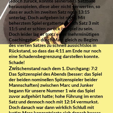
jedoch zurück, konnte seinerseits Satzbälle
herausspielen, diese aber nicht verwerten, so
dass er auch im zweiten Satz noch 13:15
unterlag. Doch aufgeben ist nicht. Mit
beherztem Spiel ergatterte er sich Satz 3 mit
11:5 und er schien zurück im Spiel zu sein.
Doch leider lag er trotz einer mehrminütigen
Coachingphase durch Marc gleich zu Beginn
des vierten Satzes zu schnell aussichtslos in
Rückstand, so dass das 4:11 am Ende nur noch
eine Schadensbegrenzung darstellen konnte.
Schade!
Zwis
chenstand nach dem 1. Durchgang: 7:2
Das Spitzenspiel des Abends (besser: das Spiel
der beiden nominellen Spitzenspieler beider
Mannschaften) zwischen Marc und Junker
begann für unsere Nummer 1 wie das Spiel
zuvor aufgehört hatte; hohe Führung im ersten
Satz und dennoch noch mit 12:14 vermurkst.
Doch danach war dann wirklich Schluß mit