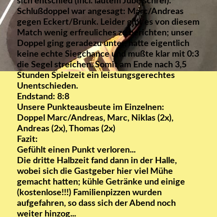
sich entschied (incl. lautem Jubelschrei).
Schlußdoppel war angesagt: Marc/Andreas
gegen Eckert/Brunk. Leider gibt es von diesem
Match wenig erfreuliches zu berichten; unser
Doppel ging geradezu unter, hatte eigentlich
keine echte Siegchance und mußte klar mit 0:3
die Segel streichen. Somit am Ende nach 3,5
Stunden Spielzeit ein leistungsgerechtes
Unentschieden.
Endstand: 8:8
Unsere Punkteausbeute im Einzelnen:
Doppel Marc/Andreas, Marc, Niklas (2x),
Andreas (2x), Thomas (2x)
Fazit:
Gefühlt einen Punkt verloren...
Die dritte Halbzeit fand dann in der Halle,
wobei sich die Gastgeber hier viel Mühe
gemacht hatten; kühle Getränke und einige
(kostenlose!!!) Familienpizzen wurden
aufgefahren, so dass sich der Abend noch
weiter hinzog...