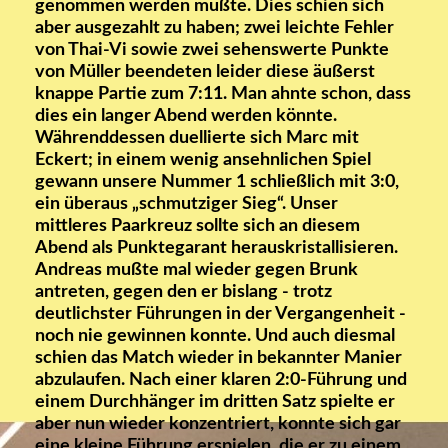
genommen werden mußte. Dies schien sich
aber ausgezahlt zu haben; zwei leichte Fehler
von Thai-Vi sowie zwei sehenswerte Punkte
von Müller beendeten leider diese äußerst
knappe Partie zum 7:11. Man ahnte schon, dass
dies ein langer Abend werden könnte.
Währenddessen duellierte sich Marc mit
Eckert; in einem wenig ansehnlichen Spiel
gewann unsere Nummer 1 schließlich mit 3:0,
ein überaus „schmutziger Sieg“. Unser
mittleres Paarkreuz sollte sich an diesem
Abend als Punktegarant herauskristallisieren.
Andreas mußte mal wieder gegen Brunk
antreten, gegen den er bislang - trotz
deutlichster Führungen in der Vergangenheit -
noch nie gewinnen konnte. Und auch diesmal
schien das Match wieder in bekannter Manier
abzulaufen. Nach einer klaren 2:0-Führung und
einem Durchhänger im dritten Satz spielte er
aber nun wieder konzentriert, konnte sich gar
eine kleine Führung erspielen, die er zu einem