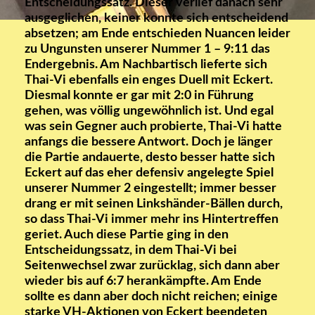
Entscheidungssatz. Dieser verlief danach sehr
ausgeglichen, keiner konnte sich entscheidend
absetzen; am Ende entschieden Nuancen leider
zu Ungunsten unserer Nummer 1 – 9:11 das
Endergebnis. Am Nachbartisch lieferte sich
Thai-Vi ebenfalls ein enges Duell mit Eckert.
Diesmal konnte er gar mit 2:0 in Führung
gehen, was völlig ungewöhnlich ist. Und egal
was sein Gegner auch probierte, Thai-Vi hatte
anfangs die bessere Antwort. Doch je länger
die Partie andauerte, desto besser hatte sich
Eckert auf das eher defensiv angelegte Spiel
unserer Nummer 2 eingestellt; immer besser
drang er mit seinen Linkshänder-Bällen durch,
so dass Thai-Vi immer mehr ins Hintertreffen
geriet. Auch diese Partie ging in den
Entscheidungssatz, in dem Thai-Vi bei
Seitenwechsel zwar zurücklag, sich dann aber
wieder bis auf 6:7 herankämpfte. Am Ende
sollte es dann aber doch nicht reichen; einige
starke VH-Aktionen von Eckert beendeten