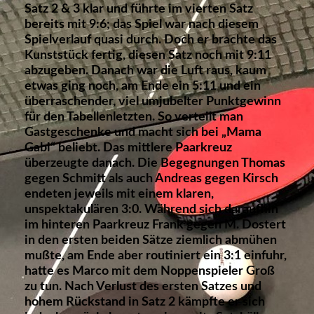
Satz 2 & 3 klar und führte im vierten Satz
bereits mit 9:6; das Spiel war nach diesem
Spielverlauf quasi durch. Doch er brachte das
Kunststück fertig, diesen Satz noch mit 9:11
abzugeben. Danach war die Luft raus, kaum
etwas ging noch, am Ende ein 5:11 und ein
überraschender, viel umjubelter Punktgewinn
für den Tabellenletzten. So verteilt man
Gastgeschenke und macht sich bei „Mama
Gabi“ beliebt. Das mittlere Paarkreuz
überzeugte danach. Die Begegnungen Thomas
gegen Schmitt als auch Andreas gegen Kirsch
endeten jeweils mit einem klaren,
unspektakulären 3:0. Während sich daraufhin
im hinteren Paarkreuz Frank gegen M. Dostert
in den ersten beiden Sätze ziemlich abmühen
mußte, am Ende aber routiniert ein 3:1 einfuhr,
hatte es Marco mit dem Noppenspieler Groß
zu tun. Nach Verlust des ersten Satzes und
hohem Rückstand in Satz 2 kämpfte er sich