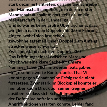
stark dezimiert antreten, da sage und schreibe
vier Mannschaftsangehörige in deren erster
Mannschaft aushalfen; dort geht es um die
Meisterschaft in der Landesliga…
Und so war es keine große Überraschung, dass
wir gleich nach den Doppeln mit 3:0 in Führung
gingen, wobei sich fast schon
gewohnheitsgemäß unser Doppel 1 am Anfang
streckenweise schwertat.
Zwischenstand nach den Doppeln: 3:0
Das Eröffnungseinzel zwischen Marc und
Pitsch war eine klare Sache für unsere
Nummer 1, lediglich im zweiten Satz gab es
einige sehenswerte Konterduelle. Thai-Vi
konnte gegen Schadt seine Erfolgsserie nicht
fortsetzen. Zwar stark im Blockspiel konnte er
hier aber kaum Druck auf seinen Gegner
ausüben, so dass sich Schadt immer wieder aus
der Defensive befreien und seinerseits
Angriffsaktionen starten konnte. Leider fand