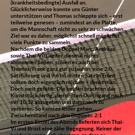
(krankheitsbedingte) Ausfall an.
Glücklicherweise konnte uns Günter
unterstützen und Thomas schleppte sich – erst
teilweise genesen – zumindest an die Platte,
um die Mannschaft nicht zu sehr zu schwächen.
Ziel war es daher, möglichst schnell möglichst
viele Punkte zu sammeln.
Nachdem die beiden Doppel Marc/Andreas
sowie Thai-Vi/Günter diesmal nichts
anbrennen ließen, schien es auch bei
Thomas/Frank ganz gut zu laufen; eine 2:0-
Satzführung und 9:6 im dritten Satz in Front
sollten doch eigentlich reichen – denkt man.
Doch weit gefehlt: Die beiden brachten das
Kunststück fertig, den dritten Durchgang noch
mit 10:12 abzugeben und dann noch zu
verlieren. So kann es leider gehen…
Zwischenstand nach den Doppeln: 2:1
Im ersten Einzel des Abends lieferten sich Thai-
Vi und Brust eine zähe Begegnung. Keiner der