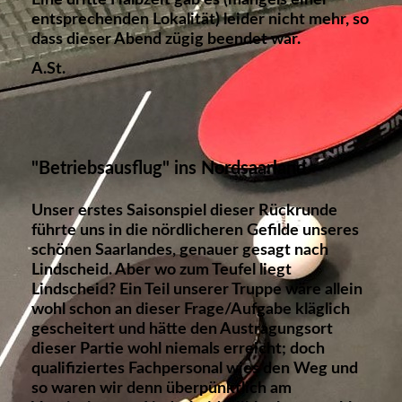
entsprechenden Lokalität) leider nicht mehr, so
dass dieser Abend zügig beendet war.
A.St.
"Betriebsausflug" ins Nordsaarland
Unser erstes Saisonspiel dieser Rückrunde
führte uns in die nördlicheren Gefilde unseres
schönen Saarlandes, genauer gesagt nach
Lindscheid. Aber wo zum Teufel liegt
Lindscheid? Ein Teil unserer Truppe wäre allein
wohl schon an dieser Frage/Aufgabe kläglich
gescheitert und hätte den Austragungsort
dieser Partie wohl niemals erreicht; doch
qualifiziertes Fachpersonal wies den Weg und
so waren wir denn überpünktlich am