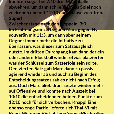
konnten sogar bei 7:10 drei Matchbälle
abwehren, um dann schließlich das Spiel noch
zu drehen und mit 12:10 nach Hause zu retten.
Super!
Zwischenstand nach den Doppeln: 3:0
Im Eröffnungseinzel begann Marc gegen Hy
souverän mit 11:3, um dann aber seinem
Gegner immer mehr die Initiative zu
überlassen, was dieser zum Satzausgleich
nutzte. Im dritten Durchgang kam dann der ein
oder andere Blockball wieder etwas platzierter,
was der Schlüssel zum Satzerfolg sein sollte.
Den vierten Satz gab Marc dann zu passiv
agierend wieder ab und auch zu Beginn des
Entscheidungssatzes sah es nicht nach Erfolg
aus. Doch Marc blieb dran, setzte wieder mehr
auf Offensive und konnte nach Auszeit bei
10:10 die entscheidenden beiden Punkte zum
12:10 noch für sich verbuchen. Knapp! Eine
ebenso enge Partie lieferte sich Thai-Vi mit
Rupp. Mit einer Vielzahl von Super-Blockbällen