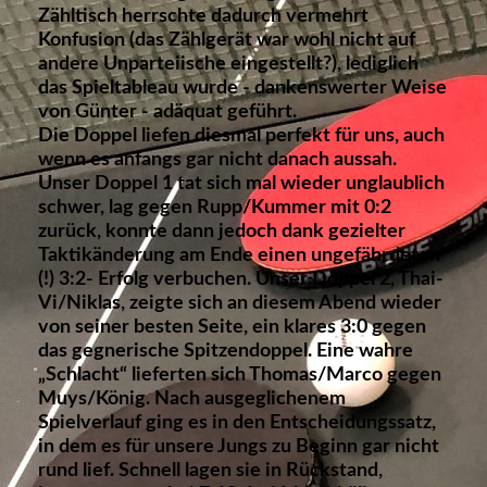
Zähltisch herrschte dadurch vermehrt
Konfusion (das Zählgerät war wohl nicht auf
andere Unparteiische eingestellt?), lediglich
das Spieltableau wurde - dankenswerter Weise
von Günter - adäquat geführt.
Die Doppel liefen diesmal perfekt für uns, auch
wenn es anfangs gar nicht danach aussah.
Unser Doppel 1 tat sich mal wieder unglaublich
schwer, lag gegen Rupp/Kummer mit 0:2
zurück, konnte dann jedoch dank gezielter
Taktikänderung am Ende einen ungefährdeten
(!) 3:2- Erfolg verbuchen. Unser Doppel 2, Thai-
Vi/Niklas, zeigte sich an diesem Abend wieder
von seiner besten Seite, ein klares 3:0 gegen
das gegnerische Spitzendoppel. Eine wahre
„Schlacht“ lieferten sich Thomas/Marco gegen
Muys/König. Nach ausgeglichenem
Spielverlauf ging es in den Entscheidungssatz,
in dem es für unsere Jungs zu Beginn gar nicht
rund lief. Schnell lagen sie in Rückstand,