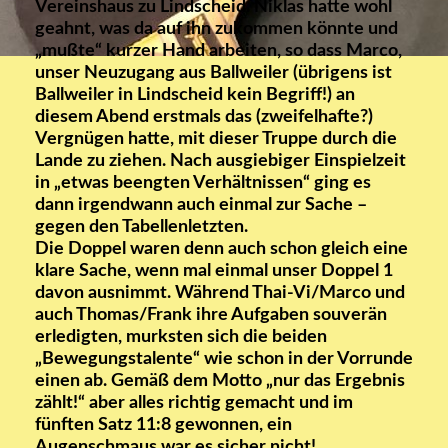
Vereinshaus zu Lindscheid. Niklas h
atte wohl
geahnt, was da auf ihn zukommen könnte und
„mußte“ kurzer Hand arbeiten, so dass Marco,
unser Neuzugang aus Ballweiler (übrigens ist
Ballweiler in Lindscheid kein Begriff!) an
diesem Abend erstmals das (zweifelhafte?)
Vergnügen hatte, mit dieser Truppe durch die
Lande zu ziehen. Nach ausgiebiger Einspielzeit
in „etwas beengten Verhältnissen“ ging es
dann irgendwann auch einmal zur Sache –
gegen den Tabellenletzten.
Die Doppel waren denn auch schon gleich eine
klare Sache, wenn mal einmal unser Doppel 1
davon ausnimmt. Während Thai-Vi/Marco und
auch Thomas/Frank ihre Aufgaben souverän
erledigten, murksten sich die beiden
„Bewegungstalente“ wie schon in der Vorrunde
einen ab. Gemäß dem Motto „nur das Ergebnis
zählt!“ aber alles richtig gemacht und im
fünften Satz 11:8 gewonnen, ein
Augenschmaus war es sicher nicht!