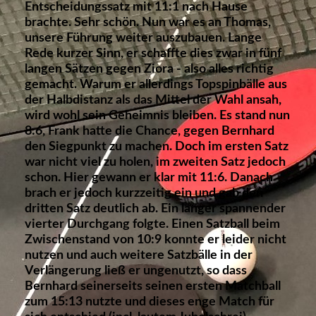
Entscheidungssatz mit 11:1 nach Hause
brachte. Sehr schön. Nun war es an Thomas,
unsere Führung weiter auszubauen. Lange
Rede kurzer Sinn, er schaffte dies zwar in fünf
langen Sätzen gegen Ziora - also alles richtig
gemacht. Warum er allerdings Topspinbälle aus
der Halbdistanz als das Mittel der Wahl ansah,
wird wohl sein Geheimnis bleiben. Es stand nun
8:6, Frank hatte die Chance, gegen Bernhard
den Siegpunkt zu machen. Doch im ersten Satz
war nicht viel zu holen, im zweiten Satz jedoch
schon. Hier gewann er klar mit 11:6. Danach
brach er jedoch kurzzeitig ein und gab den
dritten Satz deutlich ab. Ein langer spannender
vierter Durchgang folgte. Einen Satzball beim
Zwischenstand von 10:9 konnte er leider nicht
nutzen und auch weitere Satzbälle in der
Verlängerung ließ er ungenutzt, so dass
Bernhard seinerseits seinen ersten Matchball
zum 15:13 nutzte und dieses enge Match für