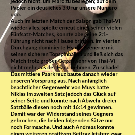
jedoch nicht, um Marc zu besiegen; auf dem
Papier ein deutliches 3:0 für unsere Numero
uno.
Auch im letzten Match der Saison gab Thai-Vi
wieder alles, spielte erneut eines seiner vielen
Fünfsatz-Matches, konnte aber eine 2:1-
Führung nicht nach Hause bringen. Im vierten
Durchgang dominierte Hy die Szenerie mit
seinen sicheren Topspinbällen und ließ sich das
Match trotz großer Gegenwehr von Thai-Vi
nicht mehr aus der Hand nehmen. Zu schade!
Das mittlere Paarkreuz baute danach wieder
unseren Vorsprung aus. Nach anfänglich
beachtlicher Gegenwehr von Muys hatte
Niklas im zweiten Satz jedoch das Glück auf
seiner Seite und konnte nach Abwehr dreier
Satzbälle diesen noch mit 16:14 gewinnen.
Damit war der Widerstand seines Gegners
gebrochen, die beiden folgenden Sätze nur
noch Formsache. Und auch Andreas konnte
einen weiteren positiven Beitrag leisten; zwar