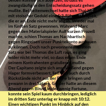
beiden konnte sich absetzen, so dass es
zwangsläufig in den Entscheidungssatz gehen
mußte. Bei Seitenwechsel hatte sich Thai-Vi
mit stoischer Geduld eine 5:3-Führung erspielt,
die er am Ende nicht mehr abgab. Wieder mal
im fünften Satz gewonnen. Während Marc
gegen den Materialspieler Aulf kurzen Prozeß
machte, schien Thomas am Nachbartisch
gegen Ringeisen unser Punktekonto ausbauen
zu können. Doch nach gewonnenem erstem
Satz war bei Thomas die Luft raus, es ging
leider nicht mehr viel, so dass er am Ende
seinem Kontrahenten gratulieren mußte.
Der Capitano zeigte sich anschließend gegen
Hager formverbessert, ließ sich auch durch
Rückstände nicht aus der Ruhe bringen und
gewann in drei Sätzen. Günter hatte an diesem
Abend gegen Binzel leider wenig Fortune,
konnte sein Spiel kaum durchbringen, lediglich
im dritten Satz unterlag er knapp mit 10:12.
Einen wichtigen Punkt im Hinblick auf den