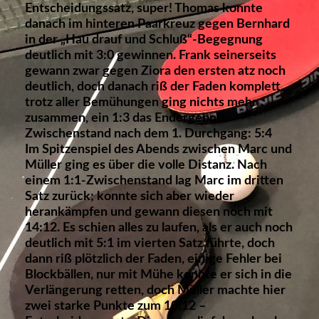
Entscheidungssatz, super! Thomas konnte
danach im hinteren Paarkreuz gegen Bernhard
in der „Hau drauf und Schluß“-Begegnung
deutlich mit 3:0 gewinnen. Frank seinerseits
gewann zwar gegen Ziora den ersten atz noch
deutlich, doch danach riß der Faden komplett,
trotz aller Bemühungen ging nichts mehr
zusammen, ein 1:3 das Endergebnis.
Zwischenstand nach dem 1. Durchgang: 5:4
Im Spitzenspiel des Abends zwischen Marc und
Müller ging es über die volle Distanz. Nach
einem 1:1-Zwischenstand lag Marc im dritten
Satz zurück; konnte sich aber wieder
herankämpfen und gewann diesen noch mit
14:12. Es schien alles zu laufen, als er auch noch
deutlich mit 5:1 im vierten Satz führte, doch
dann riß plötzlich der Faden, einige Fehler bei
Blockbällen, nur mit Mühe konnte er sich in die
Verlängerung retten, doch Müller machte hier
zwei starke Punkte zum 10:12 –