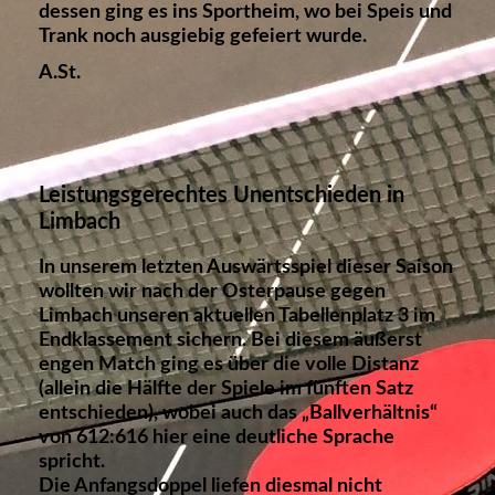
dessen ging es ins Sportheim, wo bei Speis und
Trank noch ausgiebig gefeiert wurde.
A.St.
L
eistungsgerechtes Unentschieden in
Limbach
In unserem letzten Auswärtsspiel dieser Saison
wollten wir nach der Osterpause gegen
Limbach unseren aktuellen Tabellenplatz 3 im
Endklassement sichern. Bei diesem äußerst
engen Match ging es über die volle Distanz
(allein die Hälfte der Spiele im fünften Satz
entschieden), wobei auch das „Ballverhältnis“
von 612:616 hier eine deutliche Sprache
spricht.
Die Anfangsdoppel liefen diesmal nicht