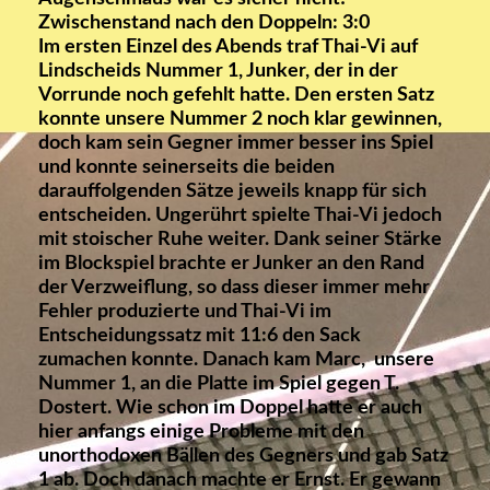
Zwischenstand nach den Doppeln: 3:0
Im ersten Einzel des Abends traf Thai-Vi auf
Lindscheids Nummer 1, Junker, der in der
Vorrunde noch gefehlt hatte. Den ersten Satz
konnte unsere Nummer 2 noch klar gewinnen,
doch kam sein Gegner immer besser ins Spiel
und konnte seinerseits die beiden
darauffolgenden Sätze jeweils knapp für sich
entscheiden. Ungerührt spielte Thai-Vi jedoch
mit stoischer Ruhe weiter. Dank seiner Stärke
im Blockspiel brachte er Junker an den Rand
der Verzweiflung, so dass dieser immer mehr
Fehler produzierte und Thai-Vi im
Entscheidungssatz mit 11:6 den Sack
zumachen konnte. Danach kam Marc, unsere
Nummer 1, an die Platte im Spiel gegen T.
Dostert. Wie schon im Doppel hatte er auch
hier anfangs einige Probleme mit den
unorthodoxen Bällen des Gegners und gab Satz
1 ab. Doch danach machte er Ernst. Er gewann