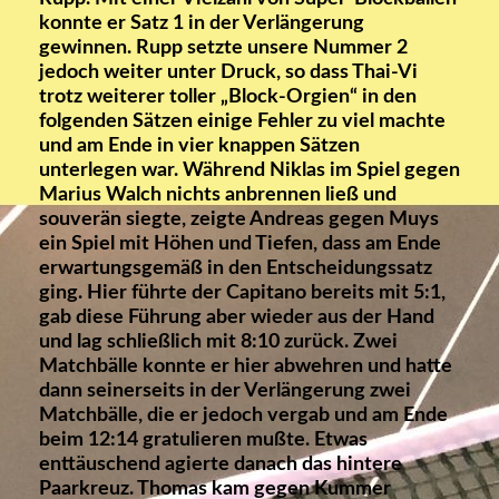
konnte er Satz 1 in der Verlängerung
gewinnen. Rupp setzte unsere Nummer 2
jedoch weiter unter Druck, so dass Thai-Vi
trotz weiterer toller „Block-Orgien“ in den
folgenden Sätzen einige Fehler zu viel machte
und am Ende in vier knappen Sätzen
unterlegen war. Während Niklas im Spiel gegen
Marius Walch nichts anbrennen ließ und
souverän siegte, zeigte Andreas gegen Muys
ein Spiel mit Höhen und Tiefen, dass am Ende
erwartungsgemäß in den Entscheidungssatz
ging. Hier führte der Capitano bereits mit 5:1,
gab diese Führung aber wieder aus der Hand
und lag schließlich mit 8:10 zurück. Zwei
Matchbälle konnte er hier abwehren und hatte
dann seinerseits in der Verlängerung zwei
Matchbälle, die er jedoch vergab und am Ende
beim 12:14 gratulieren mußte. Etwas
enttäuschend agierte danach das hintere
Paarkreuz. Thomas kam gegen Kummer