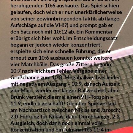
beruhigenden 10:6 ausbaute. Das Spiel schien
gelaufen, doch wich er nun unerklärlicherweise
von seiner gewinnbringenden Taktik ab (lange
Aufschläge auf die VH!?) und prompt gab er
den Satz noch mit 10:12 ab. Ein Kommentar
erübrigt sich hier wohl. Im Entscheidungssatz
begann er jedoch wieder konzentriert,
erspielte sich eine schnelle Führung, die er
erneut zum 10:6 ausbauen konnte; weitere
vier Matchbälle. Das große Zittern begann;
10:7 nach leichtem Fehler, Vergabe einer
Großchance zum 10:8, Megaballwechsel leider
mit negativem Ausgang - 10:9, danach Auszeit
von Marc, wieder ein langer Ballwechsel, aber
Brunk verzieht diesmal einen VH-Topspin –
11:9, endlich geschafft! Gleicher Spielverlauf
am Nachbartisch zwischen Niklas und Jarosch;
2:0-Führung für Niklas, dann Durchhänger, 2:2-
Ausgleich, doch dann noch einmal volle
Konzentration und ein fulminantes 11:4 im