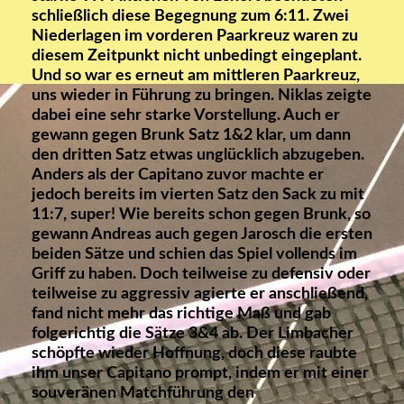
schließlich diese Begegnung zum 6:11. Zwei
Niederlagen im vorderen Paarkreuz waren zu
diesem Zeitpunkt nicht unbedingt eingeplant.
Und so war es erneut am mittleren Paarkreuz,
uns wieder in Führung zu bringen. Niklas zeigte
dabei eine sehr starke Vorstellung. Auch er
gewann gegen Brunk Satz 1&2 klar, um dann
den dritten Satz etwas unglücklich abzugeben.
Anders als der Capitano zuvor machte er
jedoch bereits im vierten Satz den Sack zu mit
11:7, super! Wie bereits schon gegen Brunk, so
gewann Andreas auch gegen Jarosch die ersten
beiden Sätze und schien das Spiel vollends im
Griff zu haben. Doch teilweise zu defensiv oder
teilweise zu aggressiv agierte er anschließend,
fand nicht mehr das richtige Maß und gab
folgerichtig die Sätze 3&4 ab. Der Limbacher
schöpfte wieder Hoffnung, doch diese raubte
ihm unser Capitano prompt, indem er mit einer
souveränen Matchführung den