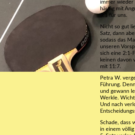
immer wieder 
häufig mit Ang
3:1 für uns.
Nicht so gut l
Satz, dann abe
sodass das Mat
unseren Vorspr
sich eine 2:1-
keinen davon 
mit 11:7.
Petra W. verge
Führung. Denn
und gewann let
Werkle. Wichti
Und nach verlo
Entscheidungss
Schade, dass w
in einem völli