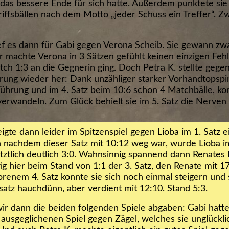
das bessere Ende für sich hatte. Außerdem punktete sie 
riffsbällen nach dem Motto „jeder Schuss ein Treffer“. 
ief es dann für Gabi gegen Verona Scheib. Sie gewann zw
r machte Verona in 3 Sätzen gefühlt keinen einzigen Feh
ch 1:3 an die Gegnerin ging. Doch Petra K. stellte gege
ung wieder her: Dank unzähliger starker Vorhandtopspin
Führung und im 4. Satz beim 10:6 schon 4 Matchbälle, ko
verwandeln. Zum Glück behielt sie im 5. Satz die Nerve
igte dann leider im Spitzenspiel gegen Lioba im 1. Satz e
 nachdem dieser Satz mit 10:12 weg war, wurde Lioba i
ztlich deutlich 3:0. Wahnsinnig spannend dann Renates 
g hier beim Stand von 1:1 der 3. Satz, den Renate mit 1
renem 4. Satz konnte sie sich noch einmal steigern und 
atz hauchdünn, aber verdient mit 12:10. Stand 5:3.
ir dann die beiden folgenden Spiele abgaben: Gabi hatte
g ausgeglichenen Spiel gegen Zägel, welches sie unglückli