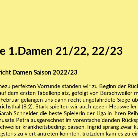
te 1.Damen 21/22, 22/23
richt Damen Saison 2022/23
hezu perfekten Vorrunde standen wir zu Beginn der Rüc
uf dem ersten Tabellenplatz, gefolgt von Berschweiler mi
 Februar gelangen uns dann recht ungefährdete Siege ü
richsthal (8:2). Stark spielten wir auch gegen Heusweiler 
arah Schneider die beste Spielerin der Liga in ihren Rei
usste Petra ausgerechnet im vorentscheidenden Rücksp
chweiler krankheitsbedingt passen. Ingrid sprang zwar kur
gstens zu viert antreten konnten, trotzdem kam es zu ei