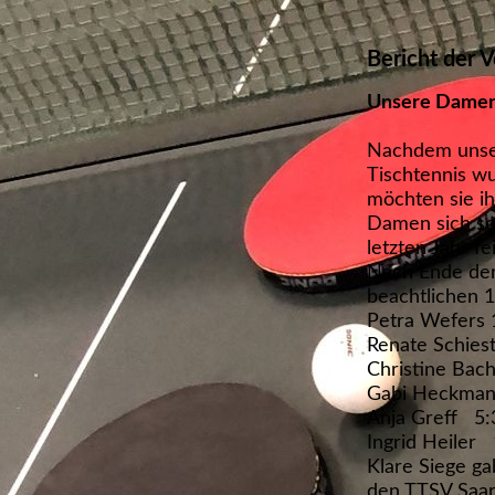
Bericht der 
Unsere Damen 
Nachdem unser
Tischtennis wu
möchten sie ih
Damen sich so
letzten Jahr f
Nach Ende der
beachtlichen 1.
Petra Wefers 1
Renate Schiest
Christine Bach
Gabi Heckmann
Anja Greff 5:3
Ingrid Heiler 
Klare Siege ga
den TTSV Saarl