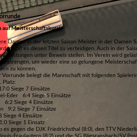
Vorrunde
auf Meisterschaftskurs!
e Damen in der letzten Saison Meister in der Damen Sa
rden, gilt es diesen Titel zu verteidigen. Auch in der Sa
re Leistungen unter Beweis stellen. Im Verein wird geläst
 anstrengen, um wieder eine so gelungene Meisterschaft
eiern zu können.
 Vorrunde belegt die Mannschaft mit folgenden Spieleri
 Platz:
7:0 Siege 7 Einsätze
el-Eder 6:4 Siege 5 Einsätze
 6:2 Siege 4 Einsätze
 9:2 Siege 7 Einsätze
 Siege 4 Einsätze
1:0 Siege 1 Einsatz
b es gegen die DJK Friedrichsthal (8:0), den TTV Niederli
ouis-Fraulautern (8:2) und die SG Bliesransbach/SV Pos