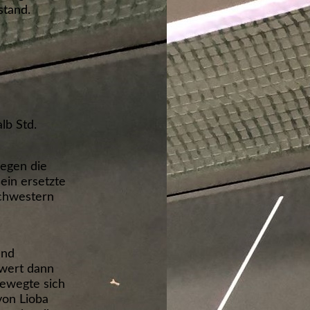
stand.
lb Std.
gegen die
ein ersetzte
Schwestern
und
swert dann
bewegte sich
 von Lioba