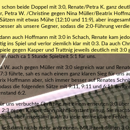
schon beide Doppel mit 3:0, Renate/Petra K. ganz deutl
r, Petra W. /Christine gegen Nina Müller/Beatrix Hoffm
 Sätzen mit etwas Mühe (12:10 und 11:9), aber insgesam
 besser als unsere Gegner, sodass die 2:0-Führung verdie
t dann auch Hoffmann mit 3:0 in Schach, Renate kam jed
tig ins Spiel und verlor ziemlich klar mit 0:3. Da auch Ch
Spiele gegen Kasper und Trattnig jeweils deutlich mit 3:0
 es nach ca 1 Stunde Spielzeit 5:1 für uns.
 W. auch gegen Müller mit 3:0 siegreich war und Renat
 7:3 führte, sah es nach einem ganz klaren Sieg für uns a
rix Hoffmann aber, sich immer besser auf Renates Schni
sodass die folgenden Sätze mit 9:11, 9:11 und 6:11 verlor
nstand 6:2.
ür uns verbuchte Christine mit einem erneuten 3:0 über 
m 2:3 gegen Kasper dann nicht konstant genug. Sie macht
spins, aber insgesamt auch zu viele vermeidbare Fehler.
 ließ dann nichts mehr anbrennen. Mit Ihrem dritten 3:0