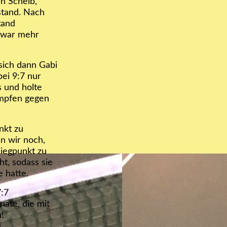
en Scheib,
kstand. Nach
tand
r war mehr
sich dann Gabi
bei 9:7 nur
s und holte
ämpfen gegen
nkt zu
en wir noch,
Siegpunkt zu
ht, sodass sie
 hatte.
7:7
ate, die mit
!