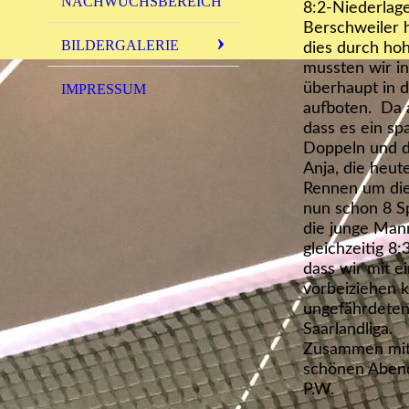
NACHWUCHSBEREICH
8:2-Niederlage
Berschweiler h
BILDERGALERIE
dies durch hoh
mussten wir in
überhaupt in d
IMPRESSUM
aufboten. Da a
dass es ein s
Doppeln und d
Anja, die heut
Rennen um die 
nun schon 8 Sp
die junge Mann
gleichzeitig 8:
dass wir mit e
vorbeiziehen k
ungefährdeten
Saarlandliga.
Zusammen mit 
schönen Abend 
P.W.