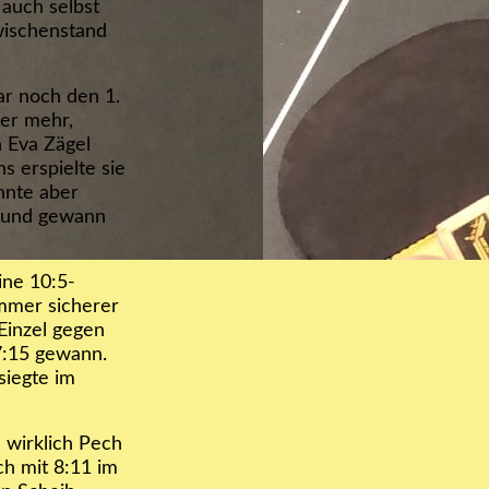
auch selbst
Zwischenstand
ar noch den 1.
ler mehr,
n Eva Zägel
s erspielte sie
nnte aber
n und gewann
ine 10:5-
mmer sicherer
Einzel gegen
7:15 gewann.
siegte im
 wirklich Pech
ch mit 8:11 im