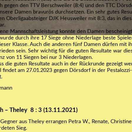
ch gegen den TTV Berschweiler (8:4) und den TTC Dörsdo
nsere Damen bravurös durchsetzen. Ein sehr gutes Resul
n Oberligaabsteiger DJK Heusweiler mit 8:3, das in die
ar.
sene Mannschaftsleistung konnte den Damen bescheinig
wurde durch ihre 17 Siege ohne Niederlage beste Spiele
ieser Klasse. Auch die anderen fünf Damen dürfen mit i
rieden sein. Sehr wichtig für die guten Resultate war die
nz von 11 Siegen bei nur 3 Niederlagen.
ss die guten Resultate auch in der Rückrunde gezeigt w
l findet am 27.01.2023 gegen Dörsdorf in der Pestalozzi
t.
kmann
 – Theley 8 : 3 (13.11.2021)
Gegner aus Theley errangen Petra W., Renate, Christine
rdeten Sieg.