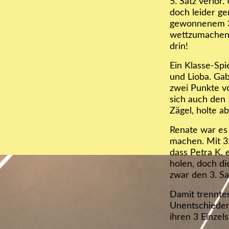
5. Satz verlor
doch leider ge
gewonnenem 3.
wettzumachen,
drin!
Ein Klasse-Spi
und Lioba. Gab
zwei Punkte vo
sich auch den 
Zägel, holte a
Renate war es 
machen. Mit 3:
dass Petra K. 
holen, doch di
zwar den 3. Sa
Damit trennte
Unentschieden
ihren 3 Einze