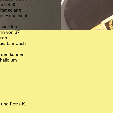
rf (8:3)
tat gelang
ser Höhe nicht
t werden.
rin von 37
hren
ses Jahr auch
erden können.
-halle um
 und Petra K.