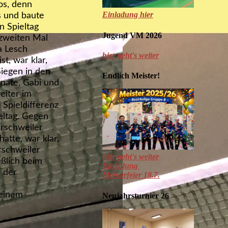
os, denn
Einladung hier
s und baute
n Spieltag
Jugend VM 2026
 zweiten Mal
a Lesch
hier geht's weiter
t, war klar,
iegen in den
Endlich Meister!
nate, Gabi und
eiter im
 Spieldifferenz
eltag. Gegen
erschweiler
hatte, war klar,
rschweiler
hier geht's weiter
eßlich beim
Einladung
 der
Meisterfeier 18.7.
 einem
Neujahrsturnier 26