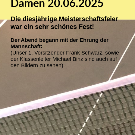
Damen 20.06.2025
Die diesjährige Meisterschaftsfeier
war ein sehr schönes Fest!
Der Abend begann mit der Ehrung der
Mannschaft:
(Unser 1. Vorsitzender Frank Schwarz, sowie
der Klassenleiter Michael Binz sind auch auf
den Bildern zu sehen)