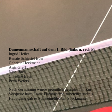
Damenmannschaft auf dem 1. Bild (links n. rechts)
:
Ingrid Heiler
Renate Schiestel-Eder
Gabriele Heckmann
Anja Greff
Nina Bach
Christine Bach
Petra Wefers
Nach der Ehrung wurde ordentlich geschlemmt. Zur
Vorspeise hatte Frank Flammlachse zubereitet und als
Hauptgang gab es Schweinefilets im Speckmantel.