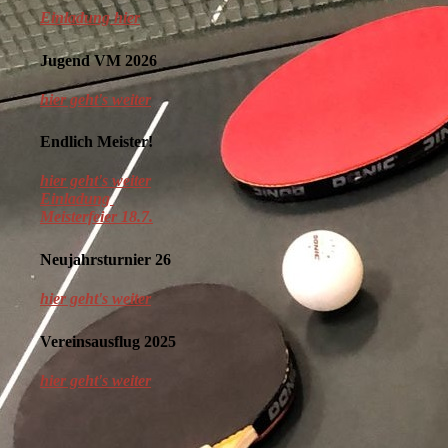
Einladung hier
Jugend VM 2026
hier geht's weiter
Endlich Meister!
hier geht's weiter
Einladung
Meisterfeier 18.7.
Neujahrsturnier 26
hier geht's weiter
Vereinsausflug 2025
hier geht's weiter